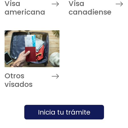
Visa
Visa
americana
canadiense
Otros
visados
Inicia tu trámite