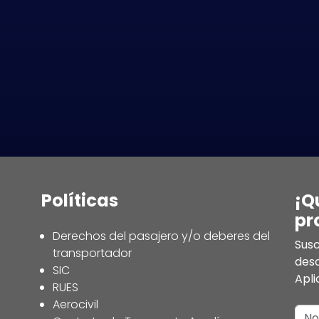
Políticas
¡Q
pr
Derechos del pasajero y/o deberes del
Susc
transportador
des
SIC
Apli
RUES
Aerocivil