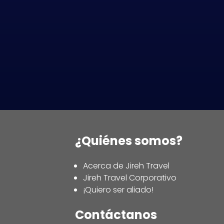
¿Quiénes somos?
Acerca de Jireh Travel
Jireh Travel Corporativo
¡Quiero ser aliado!
Contáctanos