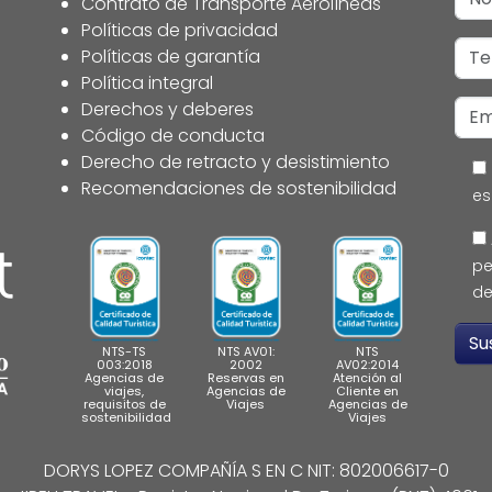
Contrato de Transporte Aerolíneas
Políticas de privacidad
Políticas de garantía
Política integral
Derechos y deberes
Código de conducta
Derecho de retracto y desistimiento
Recomendaciones de sostenibilidad
es
pe
de
NTS-TS
NTS AV01:
NTS
003:2018
2002
AV02:2014
Agencias de
Reservas en
Atención al
viajes,
Agencias de
Cliente en
requisitos de
Viajes
Agencias de
sostenibilidad
Viajes
DORYS LOPEZ COMPAÑÍA S EN C NIT: 802006617-0