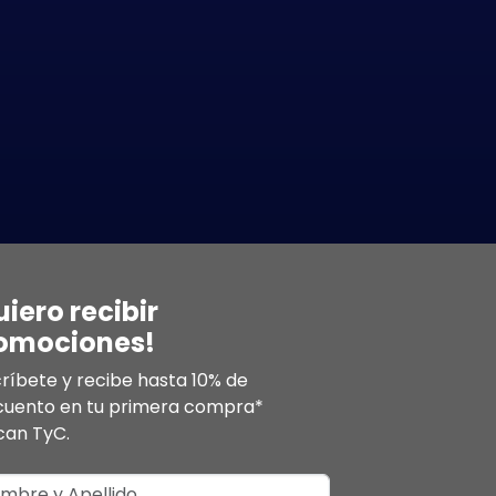
uiero recibir
omociones!
ríbete y recibe hasta 10% de
cuento en tu primera compra*
can TyC.