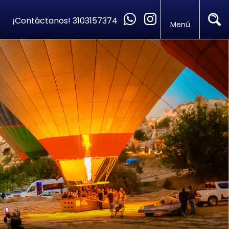
¡Contáctanos!
3103157374
Menú