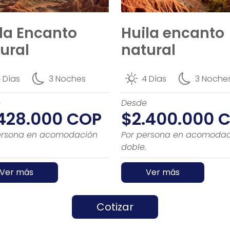
Huila encanto
la Encanto
natural
ural
4 Días
3 Noche
 Días
3 Noches
Desde
e
$2.400.000 
.428.000 COP
Por persona en acomodac
ersona en acomodación
doble.
Ver más
Ver más
Cotizar