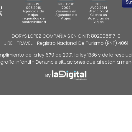
NTS-TS
NTS AV01:
NTS
003:2018
2002
AV02:2014
Agencias de
Reservas en
Atención al
viajes,
Agencias de
Cliente en
requisitos de
Viajes
Agencias de
sostenibilidad
Viajes
DORYS LOPEZ COMPAÑÍA S EN C NIT: 802006617-0
JIREH TRAVEL - Registro Nacional De Turismo (RNT) 4061
limiento de la ley 679 de 2001, la ley 1336 y de la resolu
grafía infantil - Denuncie situaciones que afectan a men
By