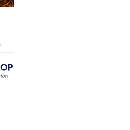
s
COP
ión