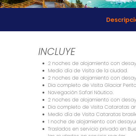
Descripci
INCLUYE
2 noches de alojamiento con desay
Medio día de Visita de la ciudad.
2 noches de alojamiento con desay
Dia completo de Visita Glaciar Peri
Navegación Safari Náutico.
2 noches de alojamiento con desay
Dia completo de Visita Cataratas a
Medio día de Visita Cataratas brasi
1 noche de alojamiento con desayun
Traslados en servicio privado en Bue