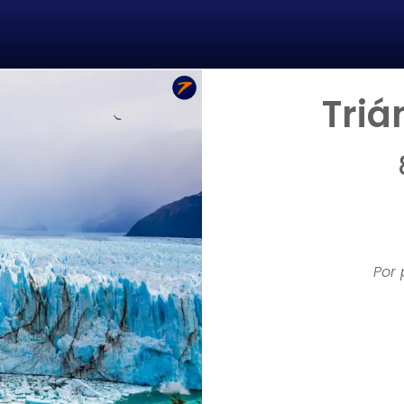
Triá
Por