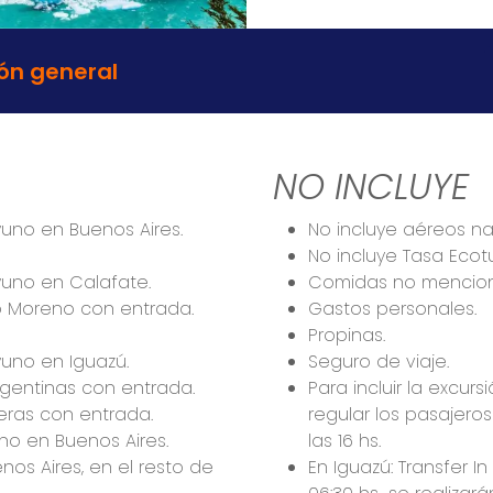
ón general
NO INCLUYE
uno en Buenos Aires.
No incluye aéreos na
No incluye Tasa Ecotu
uno en Calafate.
Comidas no mencionad
to Moreno con entrada.
Gastos personales.
Propinas.
uno en Iguazú.
Seguro de viaje.
rgentinas con entrada.
Para incluir la excur
leras con entrada.
regular los pasajero
o en Buenos Aires.
las 16 hs.
nos Aires, en el resto de
En Iguazú: Transfer I