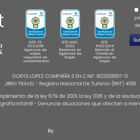
pe
de
NTS-TS
NTS AV01:
NTS
003:2018
2002
AV02:2014
Agencias de
Reservas en
Atención al
viajes,
Agencias de
Cliente en
requisitos de
Viajes
Agencias de
sostenibilidad
Viajes
DORYS LOPEZ COMPAÑÍA S EN C NIT: 802006617-0
JIREH TRAVEL - Registro Nacional De Turismo (RNT) 4061
limiento de la ley 679 de 2001, la ley 1336 y de la resolu
grafía infantil - Denuncie situaciones que afectan a men
By