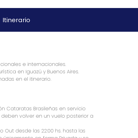
Itinerario
cionales e internacionales.
rística en Iguazú y Buenos Aires.
as en el itinerario.
sión Cataratas Brasileñas en servicio
s deben volver en un vuelo posterior a
n o Out desde las 22:00 hs. hasta las