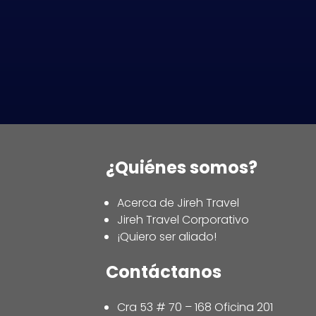
¿Quiénes somos?
Acerca de Jireh Travel
Jireh Travel Corporativo
¡Quiero ser aliado!
Contáctanos
Cra 53 # 70 – 168 Oficina 201