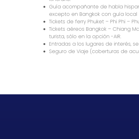
Guía acompañante de habla hispana
excepto en Bangkok con guía local 
Tickets de ferry Phuket – Phi Phi – Ph
Tickets aéreos Bangkok – Chiang Ma
turista, sólo en la opción -AIR.
Entradas a los lugares de interés, seg
Seguro de Viaje (coberturas de acu