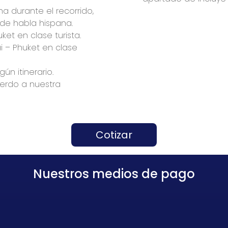
 durante el recorrido,
de habla hispana.
uket en clase turista.
i – Phuket en clase
ún itinerario.
erdo a nuestra
Cotizar
Nuestros medios de pago