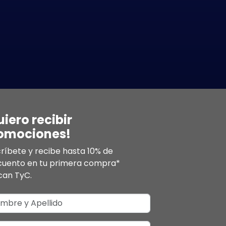
uiero recibir
omociones!
ríbete y recibe hasta 10% de
cuento en tu primera compra*
can TyC.