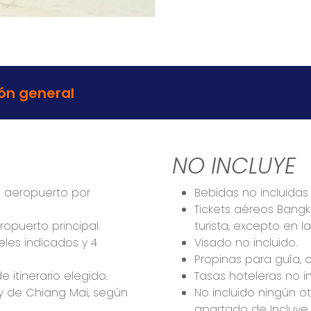
ón general
NO INCLUYE
el aeropuerto por
Bebidas no incluidas
Tickets aéreos Bangk
ropuerto principal.
turista, excepto en la
les indicados y 4
Visado no incluido.
Propinas para guía, c
 itinerario elegido.
Tasas hoteleras no in
 y de Chiang Mai, según
No incluido ningún ot
apartado de Incluye 