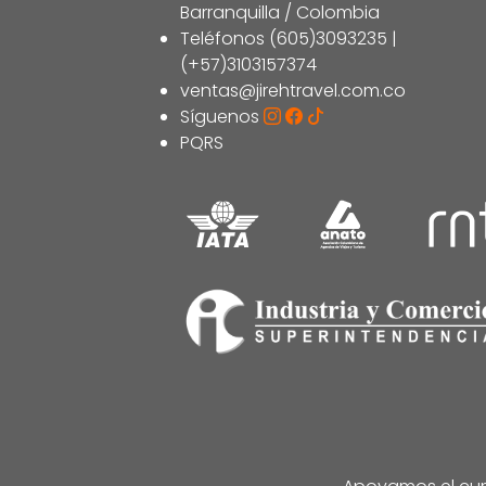
Barranquilla / Colombia
Teléfonos (605)3093235 |
(+57)3103157374
ventas@jirehtravel.com.co
Síguenos
PQRS