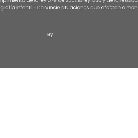
limiento de la ley 679 de 2001, la ley 1336 y de la resolu
grafía infantil - Denuncie situaciones que afectan a men
By