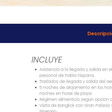
Descripci
INCLUYE
Asistencia a la llegada y salida en 
personal de habla hispana.
Traslados de llegada y salida del ae
5 noches de alojamiento en los hote
noches en hotel de playa.
Régimen alimenticio según opción de
Visita de Bangkok con Gran Palacio
itinerario.