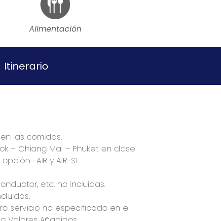
Alimentación
Itinerario
 en las comidas.
ok – Chiang Mai – Phuket en clase
 opción -AIR y AIR-
SI.
onductor, etc. no incluidas.
cluidas.
ro servicio no especificado en el
o Valores Añadidos.