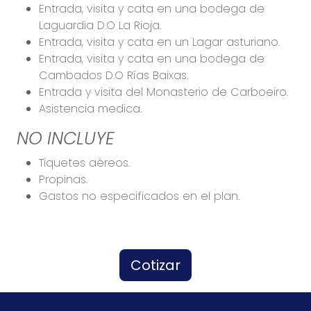
Entrada, visita y cata en una bodega de
Laguardia D.O La Rioja.
Entrada, visita y cata en un Lagar asturiano.
Entrada, visita y cata en una bodega de
Cambados D.O Rías Baixas.
Entrada y visita del Monasterio de Carboeiro.
Asistencia medica.
NO INCLUYE
Tiquetes aéreos.
Propinas.
Gastos no especificados en el plan.
Cotizar