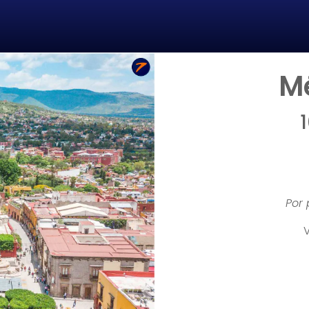
Mé
Por
V