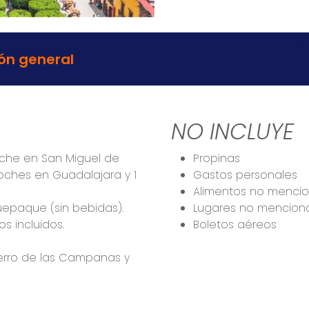
ón general
NO INCLUYE
oche en San Miguel de
Propinas
oches en Guadalajara y 1
Gastos personales
Alimentos no menci
uepaque (sin bebidas).
Lugares no mencion
s incluidos.
Boletos aéreos
Cerro de las Campanas y