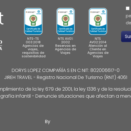
pe
de
NTS-TS
NTS AV01:
NTS
003:2018
2002
AV02:2014
Agencias de
Reservas en
Atención al
viajes,
Agencias de
Cliente en
requisitos de
Viajes
Agencias de
sostenibilidad
Viajes
DORYS LOPEZ COMPAÑÍA S EN C NIT: 802006617-0
JIREH TRAVEL - Registro Nacional De Turismo (RNT) 4061
limiento de la ley 679 de 2001, la ley 1336 y de la resolu
grafía infantil - Denuncie situaciones que afectan a men
By