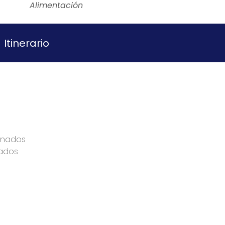
Alimentación
Itinerario
onados
ados