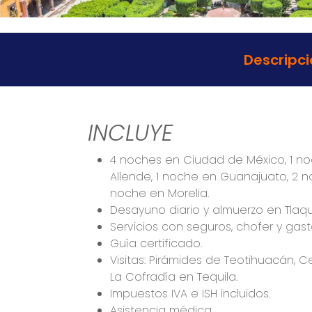
Descripci
INCLUYE
4 noches en Ciudad de México, 1 n
Allende, 1 noche en Guanajuato, 2 n
noche en Morelia.
Desayuno diario y almuerzo en Tlaq
Servicios con seguros, chofer y gasto
Guía certificado.
Visitas: Pirámides de Teotihuacán, 
La Cofradía en Tequila.
Impuestos IVA e ISH incluidos.
Asistencia médica