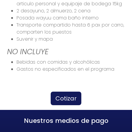
articulo personal y equipaje de bodega 15kg
2 desayuno, 2 almuerzo, 2 cena
Posada wayuu cama baño interno
Transporte compartido hasta 6 pax por carro,
comparten los puestos
Suvenir y mapa
NO INCLUYE
Bebidas con comidas y alcohólicas
Gastos no especificados en el programa
Cotizar
Nuestros medios de pago