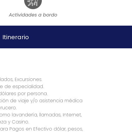
Actividades a bordo
Itinerario
lados, Excursiones.
e de especialidad.
dólares por persona.
ión de viaje y/o asistencia médica
rucero.
mo lavandería, llamadas, Internet,
eza y Casino.
ra Pagos en Efectivo dólar, pesos,