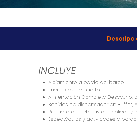
Descripci
INCLUYE
Alojamiento a bordo del barco.
Impuestos de puerto.
Alimentación Completa Desayuno, a
Bebidas de dispensador en Buffet, A
Paquete de bebidas alcohólicas y n
Espectáculos y actividades a bordo