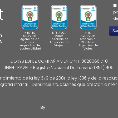
pe
de
NTS-TS
NTS AV01:
NTS
003:2018
2002
AV02:2014
Agencias de
Reservas en
Atención al
viajes,
Agencias de
Cliente en
requisitos de
Viajes
Agencias de
sostenibilidad
Viajes
DORYS LOPEZ COMPAÑÍA S EN C NIT: 802006617-0
JIREH TRAVEL - Registro Nacional De Turismo (RNT) 4061
limiento de la ley 679 de 2001, la ley 1336 y de la resolu
grafía infantil - Denuncie situaciones que afectan a men
By