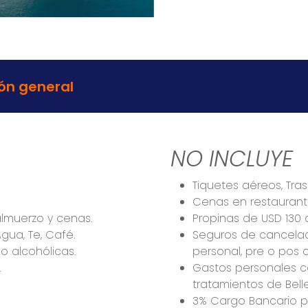
ón general
NO INCLUYE
Tiquetes aéreos, Tras
Cenas en restaurant
lmuerzo y cenas.
Propinas de USD 130 
gua, Te, Café.
Seguros de cancelac
o alcohólicas.
personal, pre o pos c
.
Gastos personales co
tratamientos de Bell
3% Cargo Bancario pa