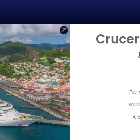
Crucer
Por
Salid
A b