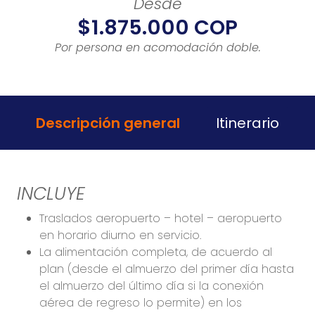
Desde
$1.875.000 COP
Por persona en acomodación doble.
Descripción general
Itinerario
INCLUYE
Traslados aeropuerto – hotel – aeropuerto
en horario diurno en servicio.
La alimentación completa, de acuerdo al
plan (desde el almuerzo del primer día hasta
el almuerzo del último día si la conexión
aérea de regreso lo permite) en los