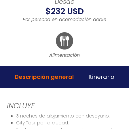
Desde
$232 USD
Por persona en acomodación doble
Alimentación
Descripción general
Itinerario
INCLUYE
3 noches de alojamiento con desayuno.
City Tour por la ciudad.