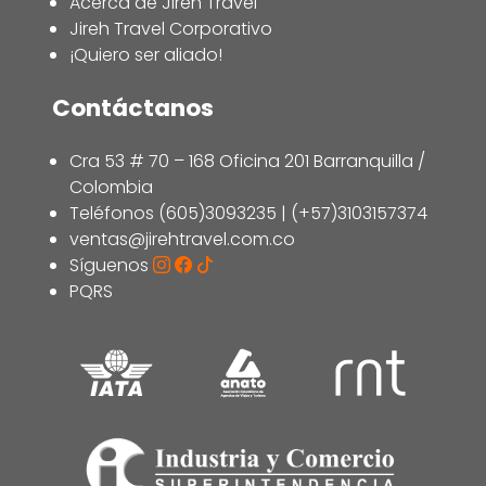
Acerca de Jireh Travel
Jireh Travel Corporativo
¡Quiero ser aliado!
Contáctanos
Cra 53 # 70 – 168 Oficina 201 Barranquilla /
Colombia
Teléfonos (605)3093235 | (+57)3103157374
ventas@jirehtravel.com.co
Síguenos
PQRS