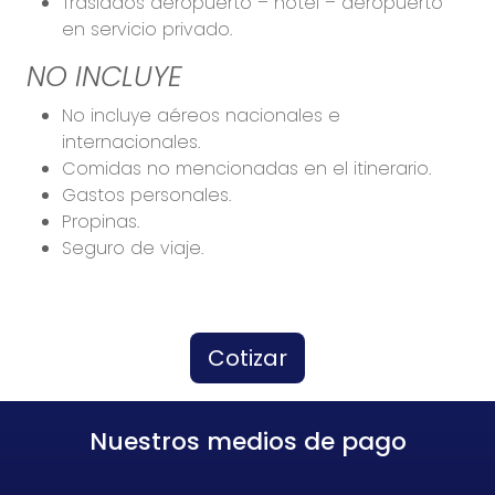
Traslados aeropuerto – hotel – aeropuerto
en servicio privado.
NO INCLUYE
No incluye aéreos nacionales e
internacionales.
Comidas no mencionadas en el itinerario.
Gastos personales.
Propinas.
Seguro de viaje.
Cotizar
Nuestros medios de pago