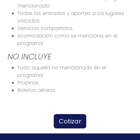
mencionado.
Todas las entradas y aportes a los lugares
visitados.
Servicios compartidos.
Acomodación como se menciona en el
programa.
NO INCLUYE
Todo aquello no mencionado en el
programa.
Propinas.
Boletos aéreos.
Cotizar