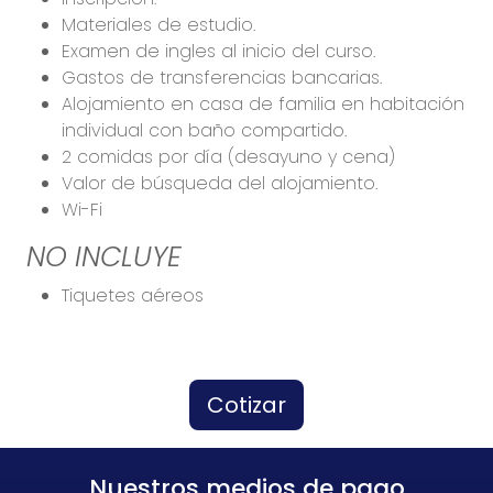
Materiales de estudio.
Examen de ingles al inicio del curso.
Gastos de transferencias bancarias.
Alojamiento en casa de familia en habitación
individual con baño compartido.
2 comidas por día (desayuno y cena)
Valor de búsqueda del alojamiento.
Wi-Fi
NO INCLUYE
Tiquetes aéreos
Cotizar
Nuestros medios de pago