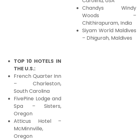
Carolina, USA
Chandys Windy
Woods –
Chithirapuram, India
Siyam World Maldives
– Dhigurah, Maldives
TOP 10 HOTELS IN
THE U.S.:
French Quarter Inn
– Charleston,
South Carolina
FivePine Lodge and
Spa – Sisters,
Oregon
Atticus Hotel –
McMinnville,
Oregon