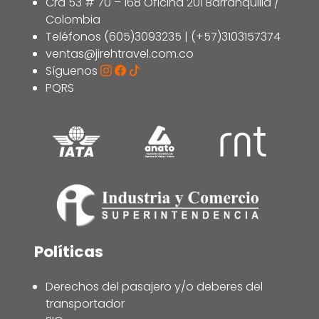
Cra 53 # 70 – 168 Oficina 201 Barranquilla /
Colombia
Teléfonos (605)3093235 | (+57)3103157374
ventas@jirehtravel.com.co
Síguenos
PQRS
Políticas
Derechos del pasajero y/o deberes del
transportador