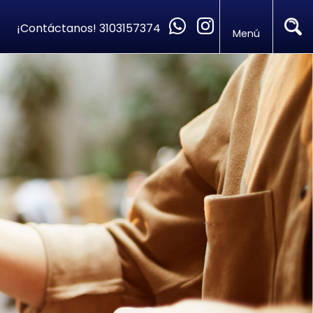
¡Contáctanos!
3103157374
Menú