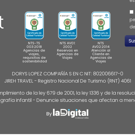
es
pe
de
NTS-TS
NTS AV01:
NTS
003:2018
2002
AV02:2014
Agencias de
Reservas en
Atención al
viajes,
Agencias de
Cliente en
requisitos de
Viajes
Agencias de
sostenibilidad
Viajes
DORYS LOPEZ COMPAÑÍA S EN C NIT: 802006617-0
JIREH TRAVEL - Registro Nacional De Turismo (RNT) 4061
limiento de la ley 679 de 2001, la ley 1336 y de la resolu
grafía infantil - Denuncie situaciones que afectan a men
By